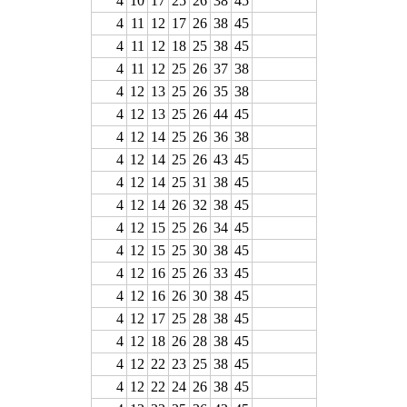
4
10
17
25
26
38
45
4
11
12
17
26
38
45
4
11
12
18
25
38
45
4
11
12
25
26
37
38
4
12
13
25
26
35
38
4
12
13
25
26
44
45
4
12
14
25
26
36
38
4
12
14
25
26
43
45
4
12
14
25
31
38
45
4
12
14
26
32
38
45
4
12
15
25
26
34
45
4
12
15
25
30
38
45
4
12
16
25
26
33
45
4
12
16
26
30
38
45
4
12
17
25
28
38
45
4
12
18
26
28
38
45
4
12
22
23
25
38
45
4
12
22
24
26
38
45