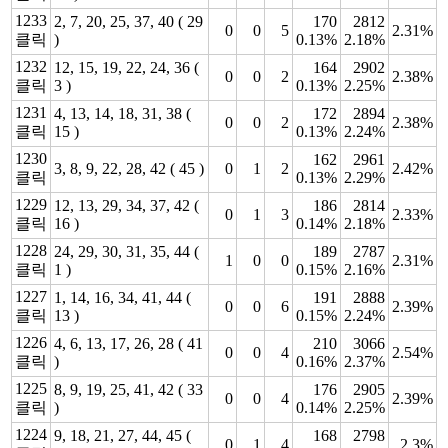
1233
2, 7, 20, 25, 37, 40 ( 29
170
2812
0
0
5
2.31%
클릭
)
0.13%
2.18%
1232
12, 15, 19, 22, 24, 36 (
164
2902
0
0
2
2.38%
클릭
3 )
0.13%
2.25%
1231
4, 13, 14, 18, 31, 38 (
172
2894
0
0
2
2.38%
클릭
15 )
0.13%
2.24%
1230
162
2961
3, 8, 9, 22, 28, 42 ( 45 )
0
1
2
2.42%
클릭
0.13%
2.29%
1229
12, 13, 29, 34, 37, 42 (
186
2814
0
1
3
2.33%
클릭
16 )
0.14%
2.18%
1228
24, 29, 30, 31, 35, 44 (
189
2787
1
0
0
2.31%
클릭
1 )
0.15%
2.16%
1227
1, 14, 16, 34, 41, 44 (
191
2888
0
0
6
2.39%
클릭
13 )
0.15%
2.24%
1226
4, 6, 13, 17, 26, 28 ( 41
210
3066
0
0
4
2.54%
클릭
)
0.16%
2.37%
1225
8, 9, 19, 25, 41, 42 ( 33
176
2905
0
0
4
2.39%
클릭
)
0.14%
2.25%
1224
9, 18, 21, 27, 44, 45 (
168
2798
0
1
4
2.3%