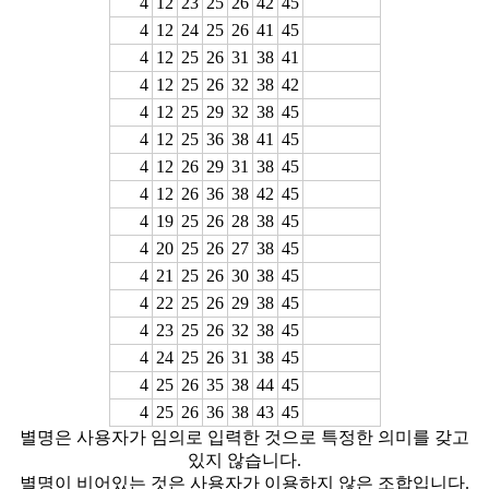
4
12
23
25
26
42
45
4
12
24
25
26
41
45
4
12
25
26
31
38
41
4
12
25
26
32
38
42
4
12
25
29
32
38
45
4
12
25
36
38
41
45
4
12
26
29
31
38
45
4
12
26
36
38
42
45
4
19
25
26
28
38
45
4
20
25
26
27
38
45
4
21
25
26
30
38
45
4
22
25
26
29
38
45
4
23
25
26
32
38
45
4
24
25
26
31
38
45
4
25
26
35
38
44
45
4
25
26
36
38
43
45
별명은 사용자가 임의로 입력한 것으로 특정한 의미를 갖고
있지 않습니다.
별명이 비어있는 것은 사용자가 이용하지 않은 조합입니다.