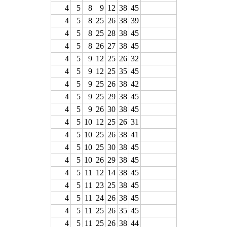
4
5
8
9
12
38
45
4
5
8
25
26
38
39
4
5
8
25
28
38
45
4
5
8
26
27
38
45
4
5
9
12
25
26
32
4
5
9
12
25
35
45
4
5
9
25
26
38
42
4
5
9
25
29
38
45
4
5
9
26
30
38
45
4
5
10
12
25
26
31
4
5
10
25
26
38
41
4
5
10
25
30
38
45
4
5
10
26
29
38
45
4
5
11
12
14
38
45
4
5
11
23
25
38
45
4
5
11
24
26
38
45
4
5
11
25
26
35
45
4
5
11
25
26
38
44