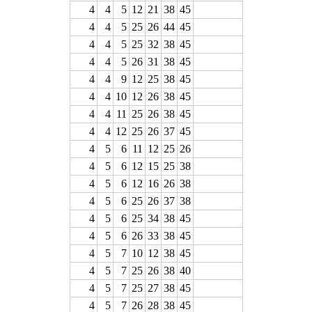
4
4
5
12
21
38
45
4
4
5
25
26
44
45
4
4
5
25
32
38
45
4
4
5
26
31
38
45
4
4
9
12
25
38
45
4
4
10
12
26
38
45
4
4
11
25
26
38
45
4
4
12
25
26
37
45
4
5
6
11
12
25
26
4
5
6
12
15
25
38
4
5
6
12
16
26
38
4
5
6
25
26
37
38
4
5
6
25
34
38
45
4
5
6
26
33
38
45
4
5
7
10
12
38
45
4
5
7
25
26
38
40
4
5
7
25
27
38
45
4
5
7
26
28
38
45