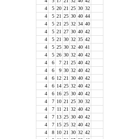
4
5
17
21
32
40
42
4
5
20
21
25
30
32
4
5
21
25
30
40
44
4
5
21
25
32
34
40
4
5
21
27
30
40
42
4
5
21
30
32
35
42
4
5
25
30
32
40
41
4
5
26
30
32
40
42
4
6
7
21
25
40
42
4
6
9
30
32
40
42
4
6
12
21
30
40
42
4
6
14
25
32
40
42
4
6
16
25
30
40
42
4
7
10
21
25
30
32
4
7
11
21
32
40
42
4
7
13
25
30
40
42
4
7
15
25
32
40
42
4
8
10
21
30
32
42