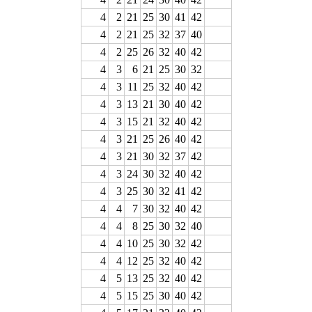
4
2
21
25
30
41
42
4
2
21
25
32
37
40
4
2
25
26
32
40
42
4
3
6
21
25
30
32
4
3
11
25
32
40
42
4
3
13
21
30
40
42
4
3
15
21
32
40
42
4
3
21
25
26
40
42
4
3
21
30
32
37
42
4
3
24
30
32
40
42
4
3
25
30
32
41
42
4
4
7
30
32
40
42
4
4
8
25
30
32
40
4
4
10
25
30
32
42
4
4
12
25
32
40
42
4
5
13
25
32
40
42
4
5
15
25
30
40
42