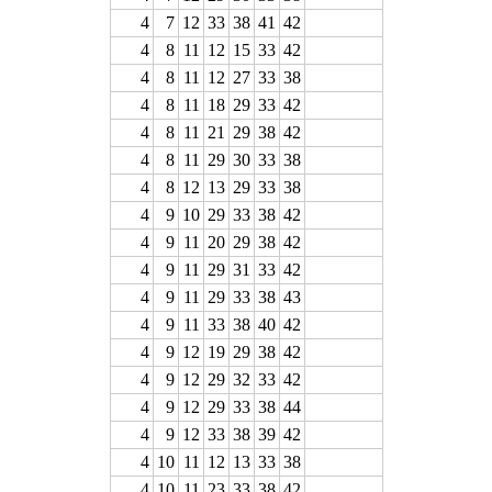
4
7
12
33
38
41
42
4
8
11
12
15
33
42
4
8
11
12
27
33
38
4
8
11
18
29
33
42
4
8
11
21
29
38
42
4
8
11
29
30
33
38
4
8
12
13
29
33
38
4
9
10
29
33
38
42
4
9
11
20
29
38
42
4
9
11
29
31
33
42
4
9
11
29
33
38
43
4
9
11
33
38
40
42
4
9
12
19
29
38
42
4
9
12
29
32
33
42
4
9
12
29
33
38
44
4
9
12
33
38
39
42
4
10
11
12
13
33
38
4
10
11
23
33
38
42