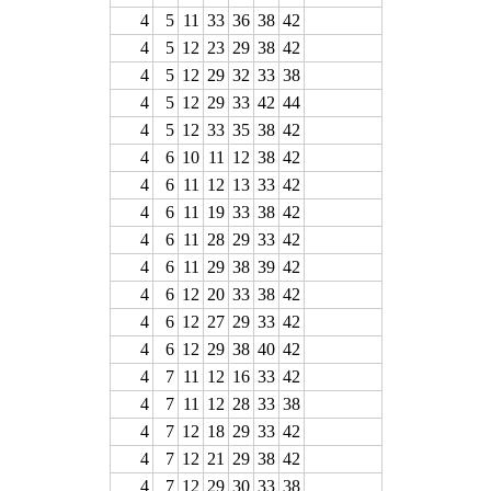
4
5
11
33
36
38
42
4
5
12
23
29
38
42
4
5
12
29
32
33
38
4
5
12
29
33
42
44
4
5
12
33
35
38
42
4
6
10
11
12
38
42
4
6
11
12
13
33
42
4
6
11
19
33
38
42
4
6
11
28
29
33
42
4
6
11
29
38
39
42
4
6
12
20
33
38
42
4
6
12
27
29
33
42
4
6
12
29
38
40
42
4
7
11
12
16
33
42
4
7
11
12
28
33
38
4
7
12
18
29
33
42
4
7
12
21
29
38
42
4
7
12
29
30
33
38