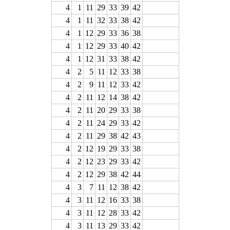
4
1
11
29
33
39
42
4
1
11
32
33
38
42
4
1
12
29
33
36
38
4
1
12
29
33
40
42
4
1
12
31
33
38
42
4
2
5
11
12
33
38
4
2
9
11
12
33
42
4
2
11
12
14
38
42
4
2
11
20
29
33
38
4
2
11
24
29
33
42
4
2
11
29
38
42
43
4
2
12
19
29
33
38
4
2
12
23
29
33
42
4
2
12
29
38
42
44
4
3
7
11
12
38
42
4
3
11
12
16
33
38
4
3
11
12
28
33
42
4
3
11
13
29
33
42