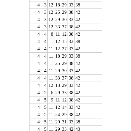
4
3
12
18
29
33
38
4
3
12
25
29
38
42
4
3
12
29
30
33
42
4
3
12
33
37
38
42
4
4
8
11
12
38
42
4
4
11
12
15
33
38
4
4
11
12
27
33
42
4
4
11
18
29
33
38
4
4
11
25
29
38
42
4
4
11
29
30
33
42
4
4
11
33
37
38
42
4
4
12
13
29
33
42
4
5
6
29
33
38
42
4
5
9
11
12
38
42
4
5
11
12
14
33
42
4
5
11
24
29
38
42
4
5
11
29
31
33
38
4
5
11
29
33
42
43