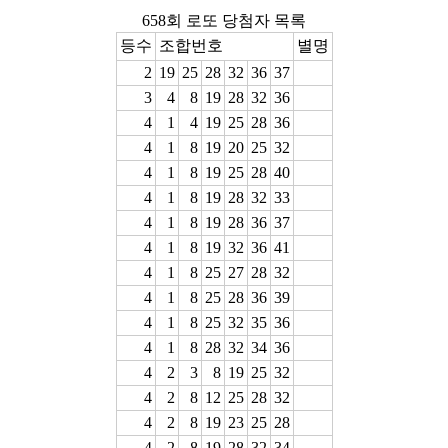
658회 로또 당첨자 목록
등수
조합번호
별명
2
19
25
28
32
36
37
3
4
8
19
28
32
36
4
1
4
19
25
28
36
4
1
8
19
20
25
32
4
1
8
19
25
28
40
4
1
8
19
28
32
33
4
1
8
19
28
36
37
4
1
8
19
32
36
41
4
1
8
25
27
28
32
4
1
8
25
28
36
39
4
1
8
25
32
35
36
4
1
8
28
32
34
36
4
2
3
8
19
25
32
4
2
8
12
25
28
32
4
2
8
19
23
25
28
4
2
8
19
28
32
34