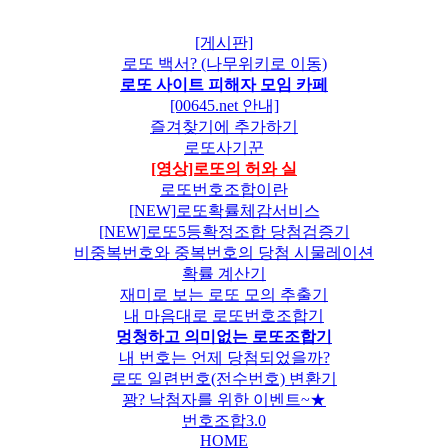
[게시판]
로또 백서? (나무위키로 이동)
로또 사이트 피해자 모임 카페
[00645.net 안내]
즐겨찾기에 추가하기
로또사기꾼
[영상]로또의 허와 실
로또번호조합이란
[NEW]로또확률체감서비스
[NEW]로또5등확정조합 당첨검증기
비중복번호와 중복번호의 당첨 시물레이션
확률 계산기
재미로 보는 로또 모의 추출기
내 마음대로 로또번호조합기
멍청하고 의미없는 로또조합기
내 번호는 언제 당첨되었을까?
로또 일련번호(전수번호) 변환기
꽝? 낙첨자를 위한 이벤트~★
번호조합3.0
HOME