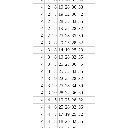
4
2
8
19
28
36
38
4
2
8
19
32
36
42
4
2
8
28
32
33
36
4
2
15
19
25
28
32
4
2
19
25
28
35
36
4
3
8
9
25
28
32
4
3
8
14
19
25
28
4
3
8
19
28
32
35
4
3
8
25
28
36
45
4
3
8
25
32
33
36
4
3
19
22
25
28
32
4
3
19
25
28
34
36
4
3
19
28
32
36
39
4
4
5
19
25
28
32
4
4
6
25
28
32
36
4
4
8
17
19
25
32
4
4
8
18
25
32
36