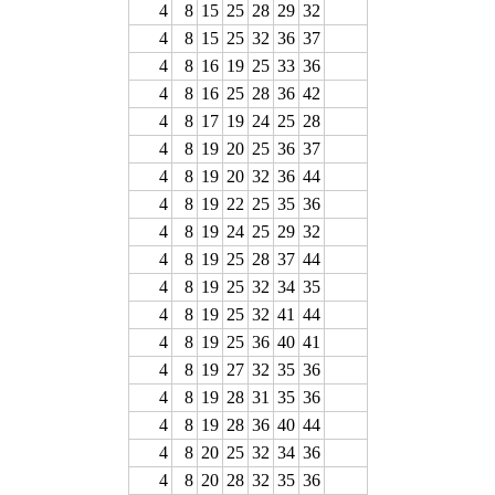
4
8
15
25
28
29
32
4
8
15
25
32
36
37
4
8
16
19
25
33
36
4
8
16
25
28
36
42
4
8
17
19
24
25
28
4
8
19
20
25
36
37
4
8
19
20
32
36
44
4
8
19
22
25
35
36
4
8
19
24
25
29
32
4
8
19
25
28
37
44
4
8
19
25
32
34
35
4
8
19
25
32
41
44
4
8
19
25
36
40
41
4
8
19
27
32
35
36
4
8
19
28
31
35
36
4
8
19
28
36
40
44
4
8
20
25
32
34
36
4
8
20
28
32
35
36