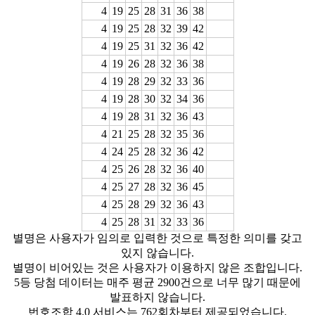
4
19
25
28
31
36
38
4
19
25
28
32
39
42
4
19
25
31
32
36
42
4
19
26
28
32
36
38
4
19
28
29
32
33
36
4
19
28
30
32
34
36
4
19
28
31
32
36
43
4
21
25
28
32
35
36
4
24
25
28
32
36
42
4
25
26
28
32
36
40
4
25
27
28
32
36
45
4
25
28
29
32
36
43
4
25
28
31
32
33
36
별명은 사용자가 임의로 입력한 것으로 특정한 의미를 갖고
있지 않습니다.
별명이 비어있는 것은 사용자가 이용하지 않은 조합입니다.
5등 당첨 데이터는 매주 평균 2900건으로 너무 많기 때문에
발표하지 않습니다.
번호조합 4.0 서비스는 762회차부터 제공되었습니다.