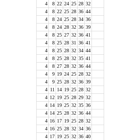
4
8
22
24
25
28
32
4
8
22
25
28
36
44
4
8
24
25
28
34
36
4
8
24
28
32
36
39
4
8
25
27
32
36
41
4
8
25
28
31
36
41
4
8
25
28
32
34
44
4
8
25
28
32
35
41
4
8
27
28
32
36
44
4
9
19
24
25
28
32
4
9
25
28
32
36
39
4
11
14
19
25
28
32
4
12
19
25
28
29
32
4
14
19
25
32
35
36
4
14
25
28
32
36
44
4
16
17
19
25
28
32
4
16
25
28
32
34
36
4
17
19
25
32
36
40