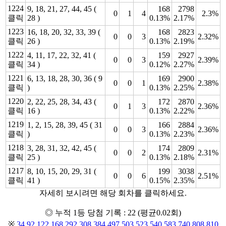
1224
9, 18, 21, 27, 44, 45 (
168
2798
0
1
4
2.3%
클릭
28 )
0.13%
2.17%
1223
16, 18, 20, 32, 33, 39 (
168
2823
0
0
3
2.32%
클릭
26 )
0.13%
2.19%
1222
4, 11, 17, 22, 32, 41 (
159
2927
0
0
3
2.39%
클릭
34 )
0.12%
2.27%
1221
6, 13, 18, 28, 30, 36 ( 9
169
2900
0
0
1
2.38%
클릭
)
0.13%
2.25%
1220
2, 22, 25, 28, 34, 43 (
172
2870
0
1
3
2.36%
클릭
16 )
0.13%
2.22%
1219
1, 2, 15, 28, 39, 45 ( 31
166
2884
0
0
3
2.36%
클릭
)
0.13%
2.23%
1218
3, 28, 31, 32, 42, 45 (
174
2809
0
0
2
2.31%
클릭
25 )
0.13%
2.18%
1217
8, 10, 15, 20, 29, 31 (
199
3038
0
0
6
2.51%
클릭
41 )
0.15%
2.35%
자세히 보시려면 해당 회차를 클릭하세요.
◎ 누적 1등 당첨 기록 : 22 (평균0.02회)
※
34
92
122
168
292
308
384
497
503
523
540
583
740
808
810