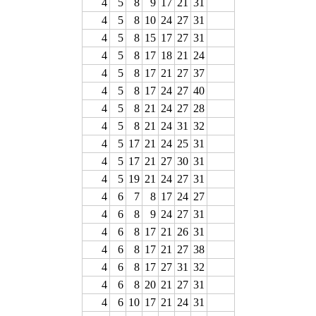
4
5
8
9
17
21
31
4
5
8
10
24
27
31
4
5
8
15
17
27
31
4
5
8
17
18
21
24
4
5
8
17
21
27
37
4
5
8
17
24
27
40
4
5
8
21
24
27
28
4
5
8
21
24
31
32
4
5
17
21
24
25
31
4
5
17
21
27
30
31
4
5
19
21
24
27
31
4
6
7
8
17
24
27
4
6
8
9
24
27
31
4
6
8
17
21
26
31
4
6
8
17
21
27
38
4
6
8
17
27
31
32
4
6
8
20
21
27
31
4
6
10
17
21
24
31