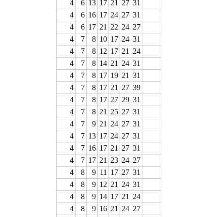
4
6
13
17
21
27
31
4
6
16
17
24
27
31
4
6
17
21
22
24
27
4
7
8
10
17
24
31
4
7
8
12
17
21
24
4
7
8
14
21
24
31
4
7
8
17
19
21
31
4
7
8
17
21
27
39
4
7
8
17
27
29
31
4
7
8
21
25
27
31
4
7
9
21
24
27
31
4
7
13
17
24
27
31
4
7
16
17
21
27
31
4
7
17
21
23
24
27
4
8
9
11
17
27
31
4
8
9
12
21
24
31
4
8
9
14
17
21
24
4
8
9
16
21
24
27