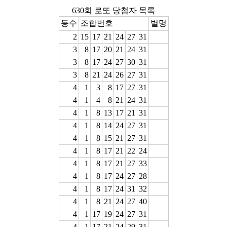
630회 로또 당첨자 목록
등수
조합번호
별명
2
15
17
21
24
27
31
3
8
17
20
21
24
31
3
8
17
24
27
30
31
3
8
21
24
26
27
31
4
1
3
8
17
27
31
4
1
4
8
21
24
31
4
1
8
13
17
21
31
4
1
8
14
24
27
31
4
1
8
15
21
27
31
4
1
8
17
21
22
24
4
1
8
17
21
27
33
4
1
8
17
24
27
28
4
1
8
17
24
31
32
4
1
8
21
24
27
40
4
1
17
19
24
27
31
4
1
17
21
24
29
31