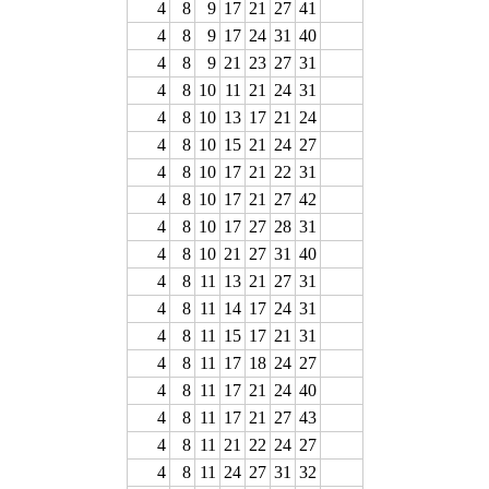
4
8
9
17
21
27
41
4
8
9
17
24
31
40
4
8
9
21
23
27
31
4
8
10
11
21
24
31
4
8
10
13
17
21
24
4
8
10
15
21
24
27
4
8
10
17
21
22
31
4
8
10
17
21
27
42
4
8
10
17
27
28
31
4
8
10
21
27
31
40
4
8
11
13
21
27
31
4
8
11
14
17
24
31
4
8
11
15
17
21
31
4
8
11
17
18
24
27
4
8
11
17
21
24
40
4
8
11
17
21
27
43
4
8
11
21
22
24
27
4
8
11
24
27
31
32