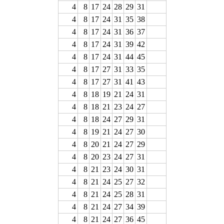
4
8
17
24
28
29
31
4
8
17
24
31
35
38
4
8
17
24
31
36
37
4
8
17
24
31
39
42
4
8
17
24
31
44
45
4
8
17
27
31
33
35
4
8
17
27
31
41
43
4
8
18
19
21
24
31
4
8
18
21
23
24
27
4
8
18
24
27
29
31
4
8
19
21
24
27
30
4
8
20
21
24
27
29
4
8
20
23
24
27
31
4
8
21
23
24
30
31
4
8
21
24
25
27
32
4
8
21
24
25
28
31
4
8
21
24
27
34
39
4
8
21
24
27
36
45