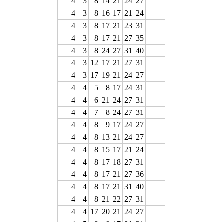
4
3
8
14
21
24
27
4
3
8
16
17
21
24
4
3
8
17
21
23
31
4
3
8
17
21
27
35
4
3
8
24
27
31
40
4
3
12
17
21
27
31
4
3
17
19
21
24
27
4
4
5
8
17
24
31
4
4
6
21
24
27
31
4
4
7
8
24
27
31
4
4
8
9
17
24
27
4
4
8
13
21
24
27
4
4
8
15
17
21
24
4
4
8
17
18
27
31
4
4
8
17
21
27
36
4
4
8
17
21
31
40
4
4
8
21
22
27
31
4
4
17
20
21
24
27