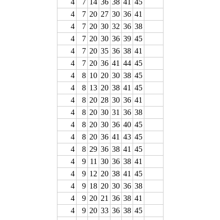
4
7
14
36
38
41
45
4
7
20
27
30
36
41
4
7
20
30
32
36
38
4
7
20
30
36
39
45
4
7
20
35
36
38
41
4
7
20
36
41
44
45
4
8
10
20
30
38
45
4
8
13
20
38
41
45
4
8
20
28
30
36
41
4
8
20
30
31
36
38
4
8
20
30
36
40
45
4
8
20
36
41
43
45
4
8
29
36
38
41
45
4
9
11
30
36
38
41
4
9
12
20
38
41
45
4
9
18
20
30
36
38
4
9
20
21
36
38
41
4
9
20
33
36
38
45