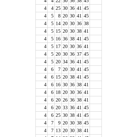
4
4
22
30
36
38
45
4
4
25
30
36
41
45
4
5
8
20
30
41
45
4
5
14
20
30
36
38
4
5
15
20
30
38
41
4
5
16
36
38
41
45
4
5
17
20
30
36
41
4
5
20
30
36
37
45
4
5
20
34
36
41
45
4
6
7
20
30
41
45
4
6
15
20
38
41
45
4
6
16
30
36
38
41
4
6
18
20
30
36
41
4
6
20
26
36
38
41
4
6
20
33
36
41
45
4
6
25
30
38
41
45
4
7
9
20
30
38
45
4
7
13
20
30
38
41