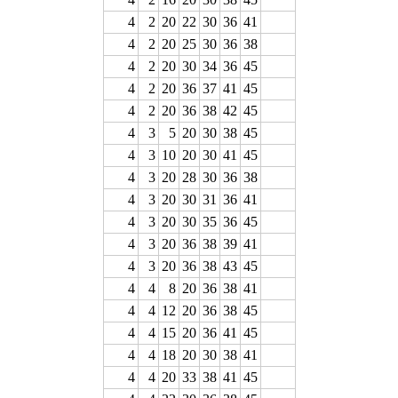
4
2
20
22
30
36
41
4
2
20
25
30
36
38
4
2
20
30
34
36
45
4
2
20
36
37
41
45
4
2
20
36
38
42
45
4
3
5
20
30
38
45
4
3
10
20
30
41
45
4
3
20
28
30
36
38
4
3
20
30
31
36
41
4
3
20
30
35
36
45
4
3
20
36
38
39
41
4
3
20
36
38
43
45
4
4
8
20
36
38
41
4
4
12
20
36
38
45
4
4
15
20
36
41
45
4
4
18
20
30
38
41
4
4
20
33
38
41
45