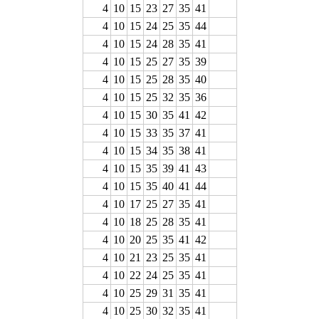
4
10
15
23
27
35
41
4
10
15
24
25
35
44
4
10
15
24
28
35
41
4
10
15
25
27
35
39
4
10
15
25
28
35
40
4
10
15
25
32
35
36
4
10
15
30
35
41
42
4
10
15
33
35
37
41
4
10
15
34
35
38
41
4
10
15
35
39
41
43
4
10
15
35
40
41
44
4
10
17
25
27
35
41
4
10
18
25
28
35
41
4
10
20
25
35
41
42
4
10
21
23
25
35
41
4
10
22
24
25
35
41
4
10
25
29
31
35
41
4
10
25
30
32
35
41