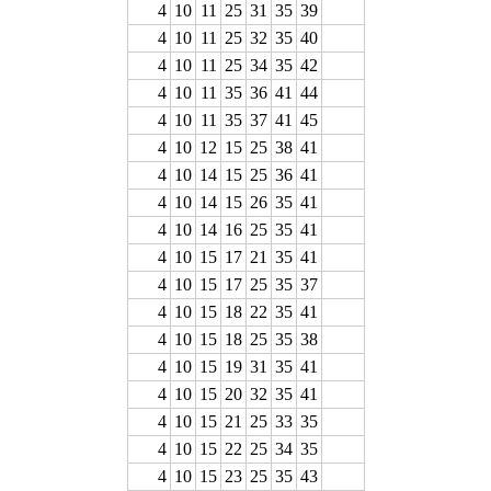
4
10
11
25
31
35
39
4
10
11
25
32
35
40
4
10
11
25
34
35
42
4
10
11
35
36
41
44
4
10
11
35
37
41
45
4
10
12
15
25
38
41
4
10
14
15
25
36
41
4
10
14
15
26
35
41
4
10
14
16
25
35
41
4
10
15
17
21
35
41
4
10
15
17
25
35
37
4
10
15
18
22
35
41
4
10
15
18
25
35
38
4
10
15
19
31
35
41
4
10
15
20
32
35
41
4
10
15
21
25
33
35
4
10
15
22
25
34
35
4
10
15
23
25
35
43