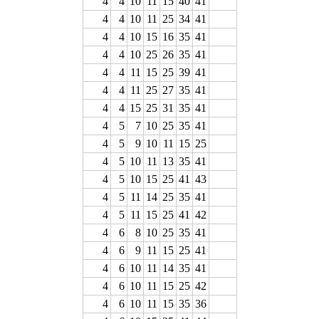
4
4
10
11
15
40
41
4
4
10
11
25
34
41
4
4
10
15
16
35
41
4
4
10
25
26
35
41
4
4
11
15
25
39
41
4
4
11
25
27
35
41
4
4
15
25
31
35
41
4
5
7
10
25
35
41
4
5
9
10
11
15
25
4
5
10
11
13
35
41
4
5
10
15
25
41
43
4
5
11
14
25
35
41
4
5
11
15
25
41
42
4
6
8
10
25
35
41
4
6
9
11
15
25
41
4
6
10
11
14
35
41
4
6
10
11
15
25
42
4
6
10
11
15
35
36