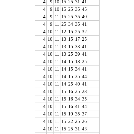
4
9
10
15
25
31
41
4
9
10
15
25
35
45
4
9
11
15
25
35
40
4
9
11
25
34
35
41
4
10
11
12
15
25
32
4
10
11
13
15
17
25
4
10
11
13
15
33
41
4
10
11
13
25
39
41
4
10
11
14
15
18
25
4
10
11
14
15
34
41
4
10
11
14
15
35
44
4
10
11
14
25
40
41
4
10
11
15
16
25
28
4
10
11
15
16
34
35
4
10
11
15
16
41
44
4
10
11
15
19
35
37
4
10
11
15
22
25
26
4
10
11
15
25
31
43