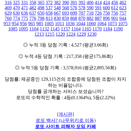
316
325
331
358
365
372
382
390
391
392
406
414
424
456
462
469
470
471
482
498
537
548
568
576
578
590
591
600
612
623
629
630
636
637
650
658
667
693
699
707
718
726
750
756
757
760
774
775
776
798
813
830
859
868
870
882
887
896
901
944
953
954
956
965
985
1005
1011
1036
1044
1060
1064
1073
1075
1085
1095
1104
1132
1145
1157
1164
1165
1170
1184
1190
1213
1215
1220
1224
1229
1230
◎ 누적 3등 당첨 기록 : 4,527 (평균3.66회)
◎ 누적 4등 당첨 기록 : 217,358 (평균175.86회)
◎ 누적 5등 당첨 기록 : 3,578,916 (평균2,895.56회)
당첨률: 제공중인 129,115건의 조합중에 당첨된 조합이 차지
하는 비율입니다.
당첨률 공개하는 서비스 보셨습니까?
로또의 수학적인 확률 : 4등(0.1364%), 5등(2.22%)
[게시판]
로또 백서? (나무위키로 이동)
로또 사이트 피해자 모임 카페