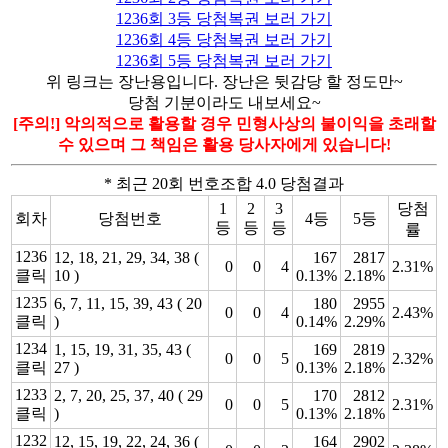
1236회 3등 당첨복권 보러 가기
1236회 4등 당첨복권 보러 가기
1236회 5등 당첨복권 보러 가기
위 링크는 장난용입니다. 장난은 뒷감당 할 정도만~
당첨 기분이라도 내보세요~
[주의!] 악의적으로 활용할 경우 민형사상의 불이익을 초래할
수 있으며 그 책임은 활용 당사자에게 있습니다!
* 최근 20회 번호조합 4.0 당첨결과
1
2
3
당첨
회차
당첨번호
4등
5등
등
등
등
률
1236
12, 18, 21, 29, 34, 38 (
167
2817
0
0
4
2.31%
클릭
10 )
0.13%
2.18%
1235
6, 7, 11, 15, 39, 43 ( 20
180
2955
0
0
4
2.43%
클릭
)
0.14%
2.29%
1234
1, 15, 19, 31, 35, 43 (
169
2819
0
0
5
2.32%
클릭
27 )
0.13%
2.18%
1233
2, 7, 20, 25, 37, 40 ( 29
170
2812
0
0
5
2.31%
클릭
)
0.13%
2.18%
1232
12, 15, 19, 22, 24, 36 (
164
2902