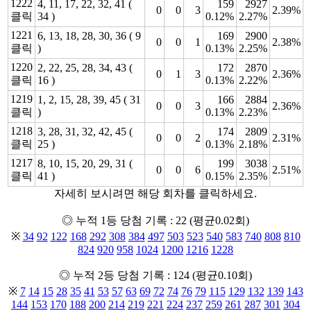
1222
4, 11, 17, 22, 32, 41 (
159
2927
0
0
3
2.39%
클릭
34 )
0.12%
2.27%
1221
6, 13, 18, 28, 30, 36 ( 9
169
2900
0
0
1
2.38%
클릭
)
0.13%
2.25%
1220
2, 22, 25, 28, 34, 43 (
172
2870
0
1
3
2.36%
클릭
16 )
0.13%
2.22%
1219
1, 2, 15, 28, 39, 45 ( 31
166
2884
0
0
3
2.36%
클릭
)
0.13%
2.23%
1218
3, 28, 31, 32, 42, 45 (
174
2809
0
0
2
2.31%
클릭
25 )
0.13%
2.18%
1217
8, 10, 15, 20, 29, 31 (
199
3038
0
0
6
2.51%
클릭
41 )
0.15%
2.35%
자세히 보시려면 해당 회차를 클릭하세요.
◎ 누적 1등 당첨 기록 : 22 (평균0.02회)
※
34
92
122
168
292
308
384
497
503
523
540
583
740
808
810
824
920
958
1024
1200
1216
1228
◎ 누적 2등 당첨 기록 : 124 (평균0.10회)
※
7
14
15
28
35
41
53
57
63
69
72
74
76
79
115
129
132
139
143
144
153
170
188
200
214
219
221
224
237
259
261
287
301
304