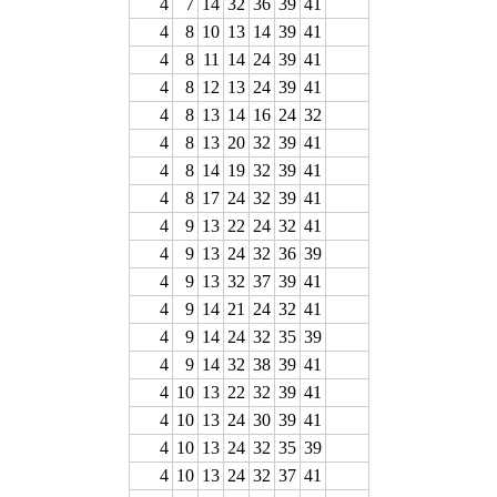
4
7
14
32
36
39
41
4
8
10
13
14
39
41
4
8
11
14
24
39
41
4
8
12
13
24
39
41
4
8
13
14
16
24
32
4
8
13
20
32
39
41
4
8
14
19
32
39
41
4
8
17
24
32
39
41
4
9
13
22
24
32
41
4
9
13
24
32
36
39
4
9
13
32
37
39
41
4
9
14
21
24
32
41
4
9
14
24
32
35
39
4
9
14
32
38
39
41
4
10
13
22
32
39
41
4
10
13
24
30
39
41
4
10
13
24
32
35
39
4
10
13
24
32
37
41