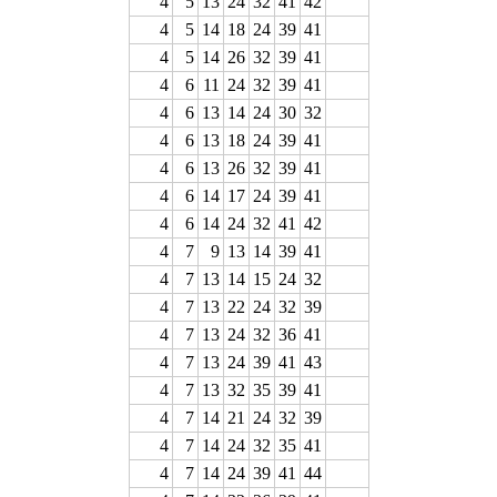
4
5
13
24
32
41
42
4
5
14
18
24
39
41
4
5
14
26
32
39
41
4
6
11
24
32
39
41
4
6
13
14
24
30
32
4
6
13
18
24
39
41
4
6
13
26
32
39
41
4
6
14
17
24
39
41
4
6
14
24
32
41
42
4
7
9
13
14
39
41
4
7
13
14
15
24
32
4
7
13
22
24
32
39
4
7
13
24
32
36
41
4
7
13
24
39
41
43
4
7
13
32
35
39
41
4
7
14
21
24
32
39
4
7
14
24
32
35
41
4
7
14
24
39
41
44