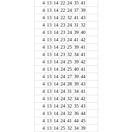
4
13
14
22
24
35
41
4
13
14
22
24
37
39
4
13
14
22
32
41
43
4
13
14
23
24
31
32
4
13
14
23
24
39
40
4
13
14
23
24
41
42
4
13
14
23
25
39
41
4
13
14
23
32
34
41
4
13
14
24
25
39
42
4
13
14
24
25
40
41
4
13
14
24
27
39
44
4
13
14
24
28
39
43
4
13
14
24
31
34
41
4
13
14
24
32
34
42
4
13
14
24
32
35
43
4
13
14
24
32
36
44
4
13
14
24
41
44
45
4
13
14
25
32
34
39