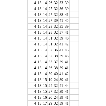
4
13
14
26
32
33
39
4
13
14
27
32
36
39
4
13
14
27
32
38
41
4
13
14
27
39
41
45
4
13
14
28
32
35
39
4
13
14
28
32
37
41
4
13
14
31
32
39
40
4
13
14
31
32
41
42
4
13
14
32
36
41
45
4
13
14
32
38
39
45
4
13
14
35
37
39
41
4
13
14
36
38
39
41
4
13
14
39
40
41
42
4
13
15
19
24
39
41
4
13
15
24
32
41
44
4
13
15
27
32
39
41
4
13
16
20
24
39
41
4
13
17
29
32
39
41