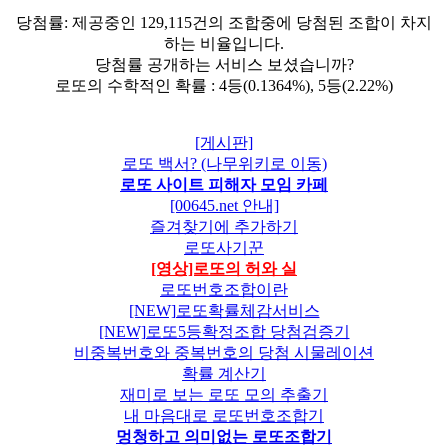
당첨률: 제공중인 129,115건의 조합중에 당첨된 조합이 차지
하는 비율입니다.
당첨률 공개하는 서비스 보셨습니까?
로또의 수학적인 확률 : 4등(0.1364%), 5등(2.22%)
[게시판]
로또 백서? (나무위키로 이동)
로또 사이트 피해자 모임 카페
[00645.net 안내]
즐겨찾기에 추가하기
로또사기꾼
[영상]로또의 허와 실
로또번호조합이란
[NEW]로또확률체감서비스
[NEW]로또5등확정조합 당첨검증기
비중복번호와 중복번호의 당첨 시물레이션
확률 계산기
재미로 보는 로또 모의 추출기
내 마음대로 로또번호조합기
멍청하고 의미없는 로또조합기