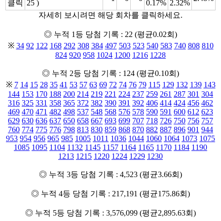
클릭
25 )
0.17%
2.32%
자세히 보시려면 해당 회차를 클릭하세요.
◎ 누적 1등 당첨 기록 : 22 (평균0.02회)
※
34
92
122
168
292
308
384
497
503
523
540
583
740
808
810
824
920
958
1024
1200
1216
1228
◎ 누적 2등 당첨 기록 : 124 (평균0.10회)
※
7
14
15
28
35
41
53
57
63
69
72
74
76
79
115
129
132
139
143
144
153
170
188
200
214
219
221
224
237
259
261
287
301
304
316
325
331
358
365
372
382
390
391
392
406
414
424
456
462
469
470
471
482
498
537
548
568
576
578
590
591
600
612
623
629
630
636
637
650
658
667
693
699
707
718
726
750
756
757
760
774
775
776
798
813
830
859
868
870
882
887
896
901
944
953
954
956
965
985
1005
1011
1036
1044
1060
1064
1073
1075
1085
1095
1104
1132
1145
1157
1164
1165
1170
1184
1190
1213
1215
1220
1224
1229
1230
◎ 누적 3등 당첨 기록 : 4,523 (평균3.66회)
◎ 누적 4등 당첨 기록 : 217,191 (평균175.86회)
◎ 누적 5등 당첨 기록 : 3,576,099 (평균2,895.63회)