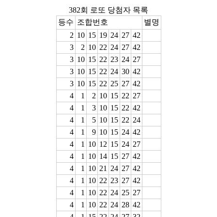
382회 로또 당첨자 목록
등수
조합번호
별명
2
10
15
19
24
27
42
3
2
10
22
24
27
42
3
10
15
22
23
24
27
3
10
15
22
24
30
42
3
10
15
22
25
27
42
4
1
2
10
15
22
27
4
1
3
10
15
22
42
4
1
5
10
15
22
24
4
1
9
10
15
24
42
4
1
10
12
15
24
27
4
1
10
14
15
27
42
4
1
10
21
24
27
42
4
1
10
22
23
27
42
4
1
10
22
24
25
27
4
1
10
22
24
28
42
4
1
15
22
24
27
32