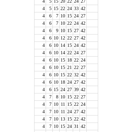
4
5
15
20
22
24
27
4
5
15
22
24
33
42
4
6
7
10
15
24
27
4
6
7
10
22
24
42
4
6
9
10
15
27
42
4
6
10
12
22
27
42
4
6
10
14
15
24
42
4
6
10
14
22
24
27
4
6
10
15
18
22
24
4
6
10
15
21
22
27
4
6
10
15
22
32
42
4
6
10
18
24
27
42
4
6
15
24
27
39
42
4
7
8
10
15
22
27
4
7
10
11
15
22
24
4
7
10
11
24
27
42
4
7
10
13
15
22
42
4
7
10
15
24
31
42