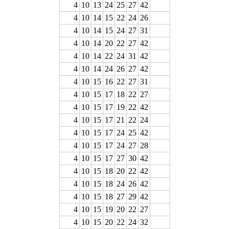
4
10
13
24
25
27
42
4
10
14
15
22
24
26
4
10
14
15
24
27
31
4
10
14
20
22
27
42
4
10
14
22
24
31
42
4
10
14
24
26
27
42
4
10
15
16
22
27
31
4
10
15
17
18
22
27
4
10
15
17
19
22
42
4
10
15
17
21
22
24
4
10
15
17
24
25
42
4
10
15
17
24
27
28
4
10
15
17
27
30
42
4
10
15
18
20
22
42
4
10
15
18
24
26
42
4
10
15
18
27
29
42
4
10
15
19
20
22
27
4
10
15
20
22
24
32