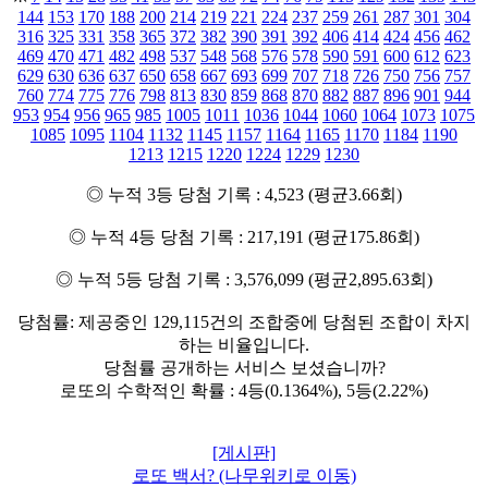
144
153
170
188
200
214
219
221
224
237
259
261
287
301
304
316
325
331
358
365
372
382
390
391
392
406
414
424
456
462
469
470
471
482
498
537
548
568
576
578
590
591
600
612
623
629
630
636
637
650
658
667
693
699
707
718
726
750
756
757
760
774
775
776
798
813
830
859
868
870
882
887
896
901
944
953
954
956
965
985
1005
1011
1036
1044
1060
1064
1073
1075
1085
1095
1104
1132
1145
1157
1164
1165
1170
1184
1190
1213
1215
1220
1224
1229
1230
◎ 누적 3등 당첨 기록 : 4,523 (평균3.66회)
◎ 누적 4등 당첨 기록 : 217,191 (평균175.86회)
◎ 누적 5등 당첨 기록 : 3,576,099 (평균2,895.63회)
당첨률: 제공중인 129,115건의 조합중에 당첨된 조합이 차지
하는 비율입니다.
당첨률 공개하는 서비스 보셨습니까?
로또의 수학적인 확률 : 4등(0.1364%), 5등(2.22%)
[게시판]
로또 백서? (나무위키로 이동)