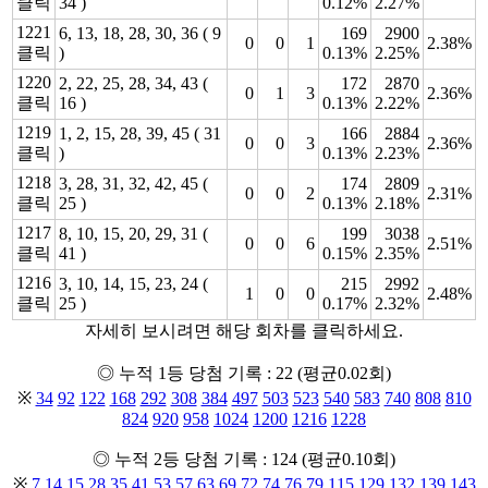
클릭
34 )
0.12%
2.27%
1221
6, 13, 18, 28, 30, 36 ( 9
169
2900
0
0
1
2.38%
클릭
)
0.13%
2.25%
1220
2, 22, 25, 28, 34, 43 (
172
2870
0
1
3
2.36%
클릭
16 )
0.13%
2.22%
1219
1, 2, 15, 28, 39, 45 ( 31
166
2884
0
0
3
2.36%
클릭
)
0.13%
2.23%
1218
3, 28, 31, 32, 42, 45 (
174
2809
0
0
2
2.31%
클릭
25 )
0.13%
2.18%
1217
8, 10, 15, 20, 29, 31 (
199
3038
0
0
6
2.51%
클릭
41 )
0.15%
2.35%
1216
3, 10, 14, 15, 23, 24 (
215
2992
1
0
0
2.48%
클릭
25 )
0.17%
2.32%
자세히 보시려면 해당 회차를 클릭하세요.
◎ 누적 1등 당첨 기록 : 22 (평균0.02회)
※
34
92
122
168
292
308
384
497
503
523
540
583
740
808
810
824
920
958
1024
1200
1216
1228
◎ 누적 2등 당첨 기록 : 124 (평균0.10회)
※
7
14
15
28
35
41
53
57
63
69
72
74
76
79
115
129
132
139
143