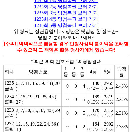
1235회 1등 당첨복권 보러 가기
1235회 2등 당첨복권 보러 가기
1235회 3등 당첨복권 보러 가기
1235회 4등 당첨복권 보러 가기
1235회 5등 당첨복권 보러 가기
위 링크는 장난용입니다. 장난은 뒷감당 할 정도만~
당첨 기분이라도 내보세요~
[주의!] 악의적으로 활용할 경우 민형사상의 불이익을 초래할
수 있으며 그 책임은 활용 당사자에게 있습니다!
* 최근 20회 번호조합 4.0 당첨결과
1
2
3
당첨
회차
당첨번호
4등
5등
등
등
등
률
1235
6, 7, 11, 15, 39, 43 ( 20
180
2955
0
0
4
2.43%
클릭
)
0.14%
2.29%
1234
1, 15, 19, 31, 35, 43 (
169
2819
0
0
5
2.32%
클릭
27 )
0.13%
2.18%
1233
2, 7, 20, 25, 37, 40 ( 29
170
2812
0
0
5
2.31%
클릭
)
0.13%
2.18%
1232
12, 15, 19, 22, 24, 36 (
164
2902
0
0
2
2.38%
클릭
3 )
0.13%
2.25%