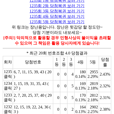
1235회 1등 당첨복권 보러 가기
1235회 2등 당첨복권 보러 가기
1235회 3등 당첨복권 보러 가기
1235회 4등 당첨복권 보러 가기
1235회 5등 당첨복권 보러 가기
위 링크는 장난용입니다. 장난은 뒷감당 할 정도만~
당첨 기분이라도 내보세요~
[주의!] 악의적으로 활용할 경우 민형사상의 불이익을 초래할
수 있으며 그 책임은 활용 당사자에게 있습니다!
* 최근 20회 번호조합 4.0 당첨결과
1
2
3
당첨
회차
당첨번호
4등
5등
등
등
등
률
1235
6, 7, 11, 15, 39, 43 ( 20
180
2955
0
0
4
2.43%
클릭
)
0.14%
2.29%
1234
1, 15, 19, 31, 35, 43 (
169
2819
0
0
5
2.32%
클릭
27 )
0.13%
2.18%
1233
2, 7, 20, 25, 37, 40 ( 29
170
2812
0
0
5
2.31%
클릭
)
0.13%
2.18%
1232
12, 15, 19, 22, 24, 36 (
164
2902
0
0
2
2.38%
클릭
3 )
0.13%
2.25%