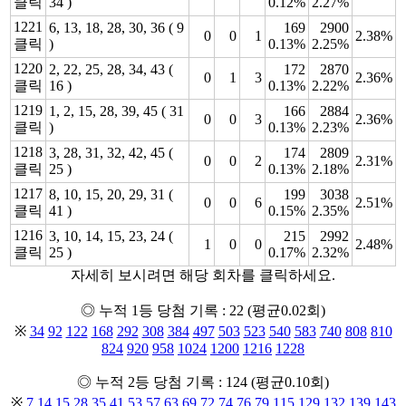
클릭
34 )
0.12%
2.27%
1221
6, 13, 18, 28, 30, 36 ( 9
169
2900
0
0
1
2.38%
클릭
)
0.13%
2.25%
1220
2, 22, 25, 28, 34, 43 (
172
2870
0
1
3
2.36%
클릭
16 )
0.13%
2.22%
1219
1, 2, 15, 28, 39, 45 ( 31
166
2884
0
0
3
2.36%
클릭
)
0.13%
2.23%
1218
3, 28, 31, 32, 42, 45 (
174
2809
0
0
2
2.31%
클릭
25 )
0.13%
2.18%
1217
8, 10, 15, 20, 29, 31 (
199
3038
0
0
6
2.51%
클릭
41 )
0.15%
2.35%
1216
3, 10, 14, 15, 23, 24 (
215
2992
1
0
0
2.48%
클릭
25 )
0.17%
2.32%
자세히 보시려면 해당 회차를 클릭하세요.
◎ 누적 1등 당첨 기록 : 22 (평균0.02회)
※
34
92
122
168
292
308
384
497
503
523
540
583
740
808
810
824
920
958
1024
1200
1216
1228
◎ 누적 2등 당첨 기록 : 124 (평균0.10회)
※
7
14
15
28
35
41
53
57
63
69
72
74
76
79
115
129
132
139
143