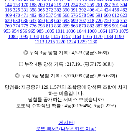
144
153
170
188
200
214
219
221
224
237
259
261
287
301
304
316
325
331
358
365
372
382
390
391
392
406
414
424
456
462
469
470
471
482
498
537
548
568
576
578
590
591
600
612
623
629
630
636
637
650
658
667
693
699
707
718
726
750
756
757
760
774
775
776
798
813
830
859
868
870
882
887
896
901
944
953
954
956
965
985
1005
1011
1036
1044
1060
1064
1073
1075
1085
1095
1104
1132
1145
1157
1164
1165
1170
1184
1190
1213
1215
1220
1224
1229
1230
◎ 누적 3등 당첨 기록 : 4,523 (평균3.66회)
◎ 누적 4등 당첨 기록 : 217,191 (평균175.86회)
◎ 누적 5등 당첨 기록 : 3,576,099 (평균2,895.63회)
당첨률: 제공중인 129,115건의 조합중에 당첨된 조합이 차지
하는 비율입니다.
당첨률 공개하는 서비스 보셨습니까?
로또의 수학적인 확률 : 4등(0.1364%), 5등(2.22%)
[게시판]
로또 백서? (나무위키로 이동)