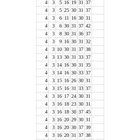
4
3
5
16
19
31
37
4
3
5
25
30
31
37
4
3
6
11
16
30
31
4
3
6
30
31
37
42
4
3
8
30
31
36
37
4
3
9
16
30
31
32
4
3
10
30
31
37
38
4
3
13
30
31
33
37
4
3
14
16
30
31
35
4
3
14
16
30
33
37
4
3
15
16
26
30
31
4
3
15
16
31
33
37
4
3
16
17
24
30
31
4
3
16
18
23
30
31
4
3
16
18
30
37
45
4
3
16
20
29
30
31
4
3
16
20
30
37
39
4
3
16
20
31
37
38