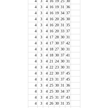
4
3
4
16
19
25
30
4
3
4
16
19
31
36
4
3
4
16
19
34
37
4
3
4
16
20
26
30
4
3
4
16
20
31
35
4
3
4
16
20
33
37
4
3
4
17
28
30
31
4
3
4
17
30
37
42
4
3
4
18
27
30
31
4
3
4
18
30
37
41
4
3
4
21
24
30
31
4
3
4
22
23
30
31
4
3
4
22
30
37
45
4
3
4
23
31
37
45
4
3
4
25
30
31
36
4
3
4
25
30
34
37
4
3
4
25
31
37
43
4
3
4
26
30
31
35