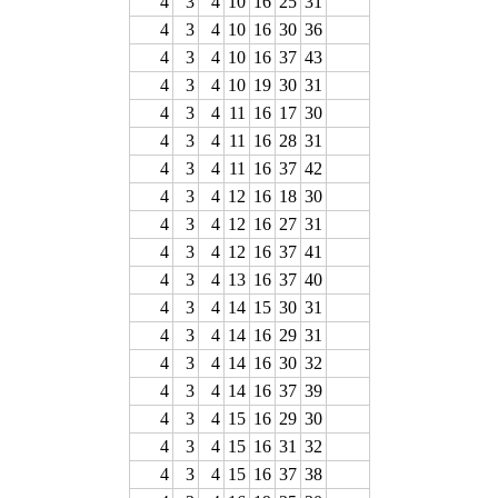
4
3
4
10
16
25
31
4
3
4
10
16
30
36
4
3
4
10
16
37
43
4
3
4
10
19
30
31
4
3
4
11
16
17
30
4
3
4
11
16
28
31
4
3
4
11
16
37
42
4
3
4
12
16
18
30
4
3
4
12
16
27
31
4
3
4
12
16
37
41
4
3
4
13
16
37
40
4
3
4
14
15
30
31
4
3
4
14
16
29
31
4
3
4
14
16
30
32
4
3
4
14
16
37
39
4
3
4
15
16
29
30
4
3
4
15
16
31
32
4
3
4
15
16
37
38