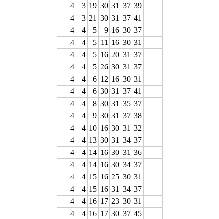
4
3
19
30
31
37
39
4
3
21
30
31
37
41
4
4
5
9
16
30
37
4
4
5
11
16
30
31
4
4
5
16
20
31
37
4
4
5
26
30
31
37
4
4
6
12
16
30
31
4
4
6
30
31
37
41
4
4
8
30
31
35
37
4
4
9
30
31
37
38
4
4
10
16
30
31
32
4
4
13
30
31
34
37
4
4
14
16
30
31
36
4
4
14
16
30
34
37
4
4
15
16
25
30
31
4
4
15
16
31
34
37
4
4
16
17
23
30
31
4
4
16
17
30
37
45