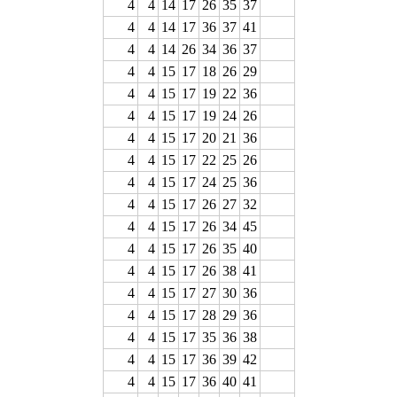
4
4
14
17
26
35
37
4
4
14
17
36
37
41
4
4
14
26
34
36
37
4
4
15
17
18
26
29
4
4
15
17
19
22
36
4
4
15
17
19
24
26
4
4
15
17
20
21
36
4
4
15
17
22
25
26
4
4
15
17
24
25
36
4
4
15
17
26
27
32
4
4
15
17
26
34
45
4
4
15
17
26
35
40
4
4
15
17
26
38
41
4
4
15
17
27
30
36
4
4
15
17
28
29
36
4
4
15
17
35
36
38
4
4
15
17
36
39
42
4
4
15
17
36
40
41