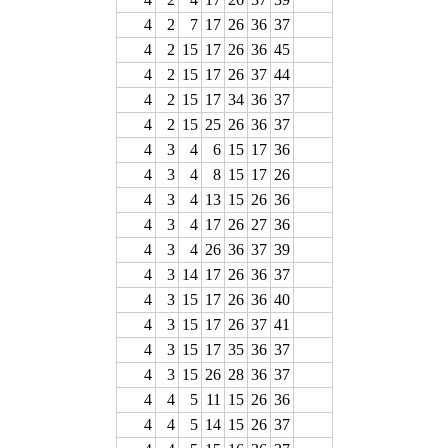
4
2
7
17
26
36
37
4
2
15
17
26
36
45
4
2
15
17
26
37
44
4
2
15
17
34
36
37
4
2
15
25
26
36
37
4
3
4
6
15
17
36
4
3
4
8
15
17
26
4
3
4
13
15
26
36
4
3
4
17
26
27
36
4
3
4
26
36
37
39
4
3
14
17
26
36
37
4
3
15
17
26
36
40
4
3
15
17
26
37
41
4
3
15
17
35
36
37
4
3
15
26
28
36
37
4
4
5
11
15
26
36
4
4
5
14
15
26
37