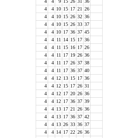
4
4
9
15
26
31
36
4
4
10
15
17
21
26
4
4
10
15
26
32
36
4
4
10
15
26
33
37
4
4
10
17
36
37
45
4
4
11
14
15
17
36
4
4
11
15
16
17
26
4
4
11
17
19
26
36
4
4
11
17
26
37
38
4
4
11
17
36
37
40
4
4
12
13
15
17
36
4
4
12
15
17
26
31
4
4
12
17
20
26
36
4
4
12
17
36
37
39
4
4
13
17
21
26
36
4
4
13
17
36
37
42
4
4
13
26
33
36
37
4
4
14
17
22
26
36