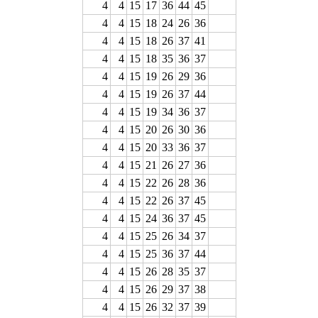
4
4
15
17
36
44
45
4
4
15
18
24
26
36
4
4
15
18
26
37
41
4
4
15
18
35
36
37
4
4
15
19
26
29
36
4
4
15
19
26
37
44
4
4
15
19
34
36
37
4
4
15
20
26
30
36
4
4
15
20
33
36
37
4
4
15
21
26
27
36
4
4
15
22
26
28
36
4
4
15
22
26
37
45
4
4
15
24
36
37
45
4
4
15
25
26
34
37
4
4
15
25
36
37
44
4
4
15
26
28
35
37
4
4
15
26
29
37
38
4
4
15
26
32
37
39