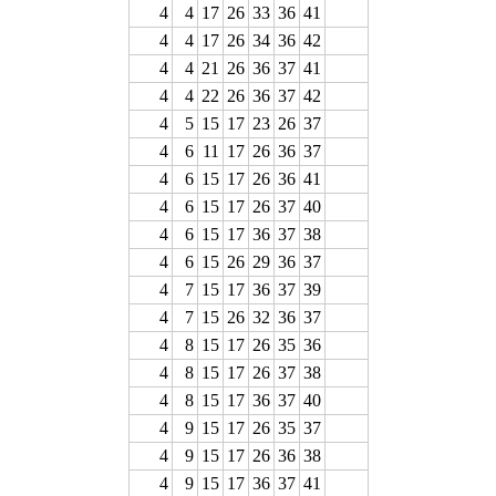
4
4
17
26
33
36
41
4
4
17
26
34
36
42
4
4
21
26
36
37
41
4
4
22
26
36
37
42
4
5
15
17
23
26
37
4
6
11
17
26
36
37
4
6
15
17
26
36
41
4
6
15
17
26
37
40
4
6
15
17
36
37
38
4
6
15
26
29
36
37
4
7
15
17
36
37
39
4
7
15
26
32
36
37
4
8
15
17
26
35
36
4
8
15
17
26
37
38
4
8
15
17
36
37
40
4
9
15
17
26
35
37
4
9
15
17
26
36
38
4
9
15
17
36
37
41