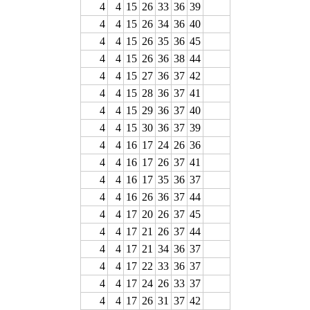
4
4
15
26
33
36
39
4
4
15
26
34
36
40
4
4
15
26
35
36
45
4
4
15
26
36
38
44
4
4
15
27
36
37
42
4
4
15
28
36
37
41
4
4
15
29
36
37
40
4
4
15
30
36
37
39
4
4
16
17
24
26
36
4
4
16
17
26
37
41
4
4
16
17
35
36
37
4
4
16
26
36
37
44
4
4
17
20
26
37
45
4
4
17
21
26
37
44
4
4
17
21
34
36
37
4
4
17
22
33
36
37
4
4
17
24
26
33
37
4
4
17
26
31
37
42