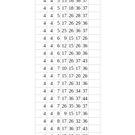
4
4
5
15
16
36
37
4
4
5
17
18
36
37
4
4
5
17
26
28
37
4
4
5
17
26
29
36
4
4
5
25
26
36
37
4
4
6
9
15
17
26
4
4
6
12
15
26
36
4
4
6
17
26
30
36
4
4
6
17
26
37
43
4
4
7
10
15
17
36
4
4
7
15
17
20
26
4
4
7
17
26
31
36
4
4
7
17
26
34
37
4
4
7
17
36
37
44
4
4
7
26
35
36
37
4
4
8
9
15
17
36
4
4
8
17
26
32
36
4
4
8
17
36
37
43