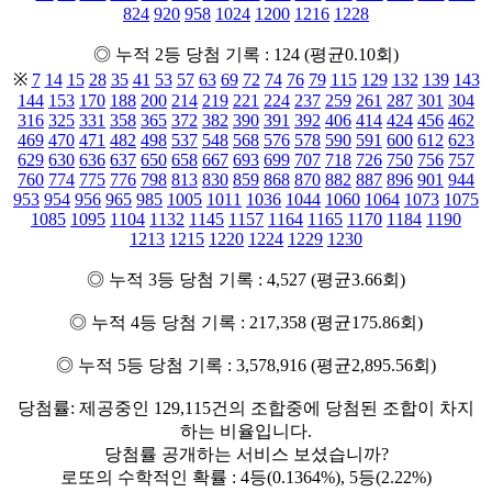
824
920
958
1024
1200
1216
1228
◎ 누적 2등 당첨 기록 : 124 (평균0.10회)
※
7
14
15
28
35
41
53
57
63
69
72
74
76
79
115
129
132
139
143
144
153
170
188
200
214
219
221
224
237
259
261
287
301
304
316
325
331
358
365
372
382
390
391
392
406
414
424
456
462
469
470
471
482
498
537
548
568
576
578
590
591
600
612
623
629
630
636
637
650
658
667
693
699
707
718
726
750
756
757
760
774
775
776
798
813
830
859
868
870
882
887
896
901
944
953
954
956
965
985
1005
1011
1036
1044
1060
1064
1073
1075
1085
1095
1104
1132
1145
1157
1164
1165
1170
1184
1190
1213
1215
1220
1224
1229
1230
◎ 누적 3등 당첨 기록 : 4,527 (평균3.66회)
◎ 누적 4등 당첨 기록 : 217,358 (평균175.86회)
◎ 누적 5등 당첨 기록 : 3,578,916 (평균2,895.56회)
당첨률: 제공중인 129,115건의 조합중에 당첨된 조합이 차지
하는 비율입니다.
당첨률 공개하는 서비스 보셨습니까?
로또의 수학적인 확률 : 4등(0.1364%), 5등(2.22%)