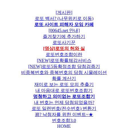
[게시판]
로또 백서? (나무위키로 이동)
로또 사이트 피해자 모임 카페
[00645.net 안내]
즐겨찾기에 추가하기
로또사기꾼
[영상]로또의 허와 실
로또번호조합이란
[NEW]로또확률체감서비스
[NEW]로또5등확정조합 당첨검증기
비중복번호와 중복번호의 당첨 시물레이션
확률 계산기
재미로 보는 로또 모의 추출기
내 마음대로 로또번호조합기
멍청하고 의미없는 로또조합기
내 번호는 언제 당첨되었을까?
로또 일련번호(전수번호) 변환기
꽝? 낙첨자를 위한 이벤트~★
번호조합3.0
HOME