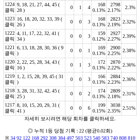
1224
9, 18, 21, 27, 44, 45 (
168
2798
0
1
4
2.3%
클릭
28 )
0.13%
2.17%
1223
16, 18, 20, 32, 33, 39 (
168
2823
0
0
3
2.32%
클릭
26 )
0.13%
2.19%
1222
4, 11, 17, 22, 32, 41 (
159
2927
0
0
3
2.39%
클릭
34 )
0.12%
2.27%
1221
6, 13, 18, 28, 30, 36 ( 9
169
2900
0
0
1
2.38%
클릭
)
0.13%
2.25%
1220
2, 22, 25, 28, 34, 43 (
172
2870
0
1
3
2.36%
클릭
16 )
0.13%
2.22%
1219
1, 2, 15, 28, 39, 45 ( 31
166
2884
0
0
3
2.36%
클릭
)
0.13%
2.23%
1218
3, 28, 31, 32, 42, 45 (
174
2809
0
0
2
2.31%
클릭
25 )
0.13%
2.18%
1217
8, 10, 15, 20, 29, 31 (
199
3038
0
0
6
2.51%
클릭
41 )
0.15%
2.35%
자세히 보시려면 해당 회차를 클릭하세요.
◎ 누적 1등 당첨 기록 : 22 (평균0.02회)
※
34
92
122
168
292
308
384
497
503
523
540
583
740
808
810