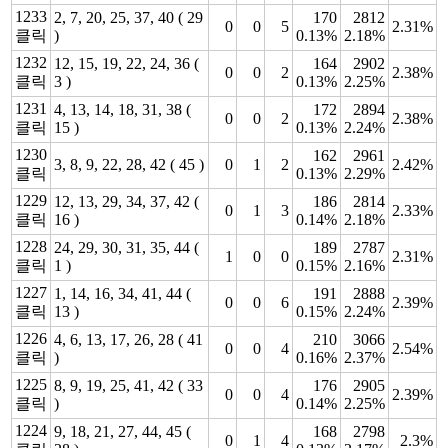
1233
2, 7, 20, 25, 37, 40 ( 29
170
2812
0
0
5
2.31%
클릭
)
0.13%
2.18%
1232
12, 15, 19, 22, 24, 36 (
164
2902
0
0
2
2.38%
클릭
3 )
0.13%
2.25%
1231
4, 13, 14, 18, 31, 38 (
172
2894
0
0
2
2.38%
클릭
15 )
0.13%
2.24%
1230
162
2961
3, 8, 9, 22, 28, 42 ( 45 )
0
1
2
2.42%
클릭
0.13%
2.29%
1229
12, 13, 29, 34, 37, 42 (
186
2814
0
1
3
2.33%
클릭
16 )
0.14%
2.18%
1228
24, 29, 30, 31, 35, 44 (
189
2787
1
0
0
2.31%
클릭
1 )
0.15%
2.16%
1227
1, 14, 16, 34, 41, 44 (
191
2888
0
0
6
2.39%
클릭
13 )
0.15%
2.24%
1226
4, 6, 13, 17, 26, 28 ( 41
210
3066
0
0
4
2.54%
클릭
)
0.16%
2.37%
1225
8, 9, 19, 25, 41, 42 ( 33
176
2905
0
0
4
2.39%
클릭
)
0.14%
2.25%
1224
9, 18, 21, 27, 44, 45 (
168
2798
0
1
4
2.3%