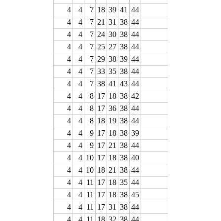
4
4
7
18
39
41
44
4
4
7
21
31
38
44
4
4
7
24
30
38
44
4
4
7
25
27
38
44
4
4
7
29
38
39
44
4
4
7
33
35
38
44
4
4
7
38
41
43
44
4
4
8
17
18
38
42
4
4
8
17
36
38
44
4
4
8
18
19
38
44
4
4
9
17
18
38
39
4
4
9
17
21
38
44
4
4
10
17
18
38
40
4
4
10
18
21
38
44
4
4
11
17
18
35
44
4
4
11
17
18
38
45
4
4
11
17
31
38
44
4
4
11
18
32
38
44