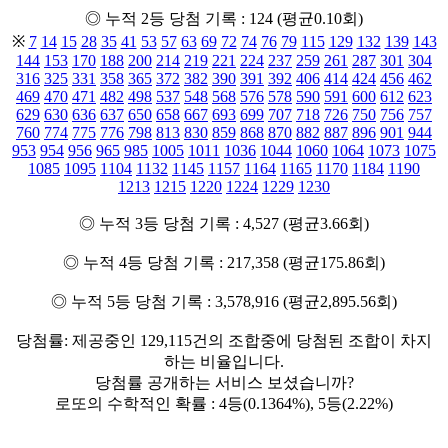
◎ 누적 2등 당첨 기록 : 124 (평균0.10회)
※
7
14
15
28
35
41
53
57
63
69
72
74
76
79
115
129
132
139
143
144
153
170
188
200
214
219
221
224
237
259
261
287
301
304
316
325
331
358
365
372
382
390
391
392
406
414
424
456
462
469
470
471
482
498
537
548
568
576
578
590
591
600
612
623
629
630
636
637
650
658
667
693
699
707
718
726
750
756
757
760
774
775
776
798
813
830
859
868
870
882
887
896
901
944
953
954
956
965
985
1005
1011
1036
1044
1060
1064
1073
1075
1085
1095
1104
1132
1145
1157
1164
1165
1170
1184
1190
1213
1215
1220
1224
1229
1230
◎ 누적 3등 당첨 기록 : 4,527 (평균3.66회)
◎ 누적 4등 당첨 기록 : 217,358 (평균175.86회)
◎ 누적 5등 당첨 기록 : 3,578,916 (평균2,895.56회)
당첨률: 제공중인 129,115건의 조합중에 당첨된 조합이 차지
하는 비율입니다.
당첨률 공개하는 서비스 보셨습니까?
로또의 수학적인 확률 : 4등(0.1364%), 5등(2.22%)