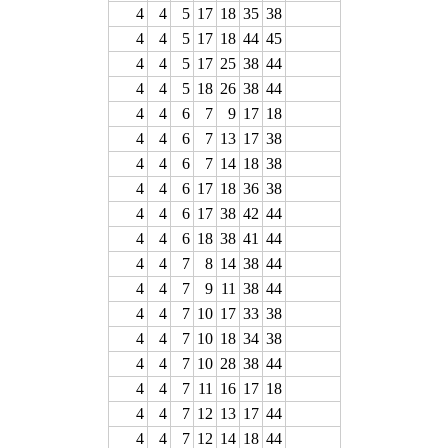
4
4
5
17
18
35
38
4
4
5
17
18
44
45
4
4
5
17
25
38
44
4
4
5
18
26
38
44
4
4
6
7
9
17
18
4
4
6
7
13
17
38
4
4
6
7
14
18
38
4
4
6
17
18
36
38
4
4
6
17
38
42
44
4
4
6
18
38
41
44
4
4
7
8
14
38
44
4
4
7
9
11
38
44
4
4
7
10
17
33
38
4
4
7
10
18
34
38
4
4
7
10
28
38
44
4
4
7
11
16
17
18
4
4
7
12
13
17
44
4
4
7
12
14
18
44