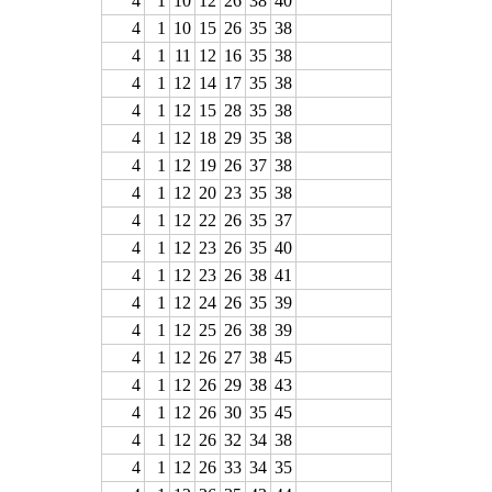
4
1
10
12
26
38
40
4
1
10
15
26
35
38
4
1
11
12
16
35
38
4
1
12
14
17
35
38
4
1
12
15
28
35
38
4
1
12
18
29
35
38
4
1
12
19
26
37
38
4
1
12
20
23
35
38
4
1
12
22
26
35
37
4
1
12
23
26
35
40
4
1
12
23
26
38
41
4
1
12
24
26
35
39
4
1
12
25
26
38
39
4
1
12
26
27
38
45
4
1
12
26
29
38
43
4
1
12
26
30
35
45
4
1
12
26
32
34
38
4
1
12
26
33
34
35