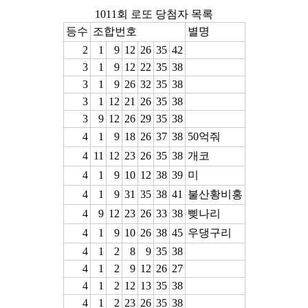
1011회 로또 당첨자 목록
등수
조합번호
별명
2
1
9
12
26
35
42
3
1
9
12
22
35
38
3
1
9
26
32
35
38
3
1
12
21
26
35
38
3
9
12
26
29
35
38
4
1
9
18
26
37
38
50억줘
4
11
12
23
26
35
38
개코
4
1
9
10
12
38
39
미
4
1
9
31
35
38
41
불산황비홍
4
9
12
23
26
33
38
삦나리
4
1
9
10
26
38
45
우댕구리
4
1
2
8
9
35
38
4
1
2
9
12
26
27
4
1
2
12
13
35
38
4
1
2
23
26
35
38