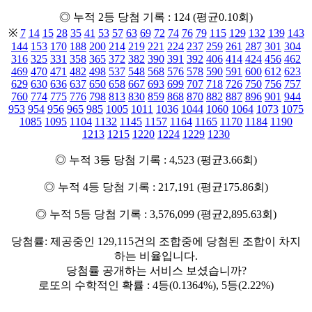
◎ 누적 2등 당첨 기록 : 124 (평균0.10회)
※
7
14
15
28
35
41
53
57
63
69
72
74
76
79
115
129
132
139
143
144
153
170
188
200
214
219
221
224
237
259
261
287
301
304
316
325
331
358
365
372
382
390
391
392
406
414
424
456
462
469
470
471
482
498
537
548
568
576
578
590
591
600
612
623
629
630
636
637
650
658
667
693
699
707
718
726
750
756
757
760
774
775
776
798
813
830
859
868
870
882
887
896
901
944
953
954
956
965
985
1005
1011
1036
1044
1060
1064
1073
1075
1085
1095
1104
1132
1145
1157
1164
1165
1170
1184
1190
1213
1215
1220
1224
1229
1230
◎ 누적 3등 당첨 기록 : 4,523 (평균3.66회)
◎ 누적 4등 당첨 기록 : 217,191 (평균175.86회)
◎ 누적 5등 당첨 기록 : 3,576,099 (평균2,895.63회)
당첨률: 제공중인 129,115건의 조합중에 당첨된 조합이 차지
하는 비율입니다.
당첨률 공개하는 서비스 보셨습니까?
로또의 수학적인 확률 : 4등(0.1364%), 5등(2.22%)