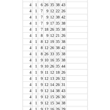
4
1
6
26
35
38
43
4
1
7
9
12
22
26
4
1
7
9
12
38
42
4
1
7
9
17
35
38
4
1
7
18
26
35
38
4
1
8
9
12
21
26
4
1
8
12
19
35
38
4
1
8
12
26
38
42
4
1
8
26
33
35
38
4
1
9
10
16
35
38
4
1
9
10
26
35
44
4
1
9
11
12
18
26
4
1
9
12
13
26
32
4
1
9
12
14
26
31
4
1
9
12
14
38
43
4
1
9
12
15
26
30
4
1
9
12
15
34
38
4
1
9
12
16
26
29