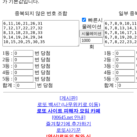
가 기본값입니다.
중복되지 않은 번호 조합
일부 중
빠른시
물레이션
회
1등 :
번 당첨
1등 :
2등 :
번 당첨
2등 :
3등 :
번 당첨
3등 :
4등 :
번 당첨
4등 :
5등 :
번 당첨
5등 :
합계 :
번 당첨
합계 :
[게시판]
로또 백서? (나무위키로 이동)
로또 사이트 피해자 모임 카페
[00645.net 안내]
즐겨찾기에 추가하기
로또사기꾼
[영상]로또의 허와 실